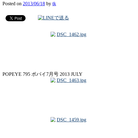
Posted
on
2013/06/18
by
tk
POPEYE 795 ポパイ7月号 2013 JULY