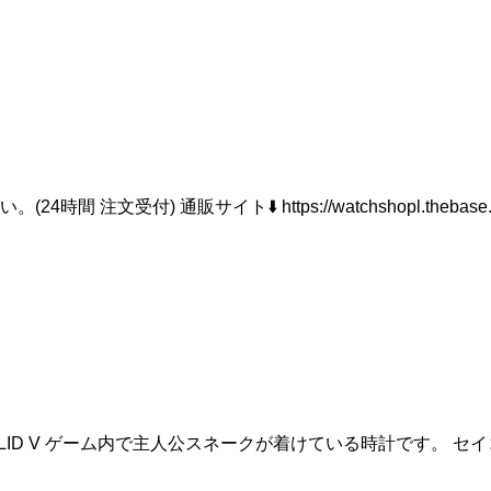
 通販サイト⬇️ https://watchshopl.thebase.in/ :
L GEARSOLID V ゲーム内で主人公スネークが着けている時計で