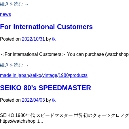
続きを読む →
news
For International Customers
Posted
on
2022/10/31
by
tk
＜For International Customers＞ You can purchase (watchshop 
続きを読む →
made in japan
/
seiko
/
vintage
/
1980
/
products
SEIKO 80’s SPEEDMASTER
Posted
on
2022/04/03
by
tk
SEIKO 1980年代 スピードマスター 世界初のクォーツクロ
https://watchshopl.t…