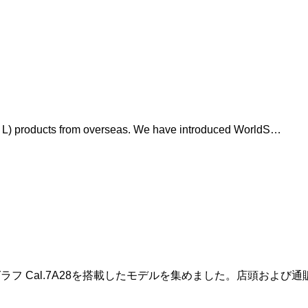
L) products from overseas. We have introduced WorldS…
ノグラフ Cal.7A28を搭載したモデルを集めました。店頭およ